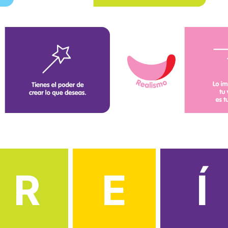
R
E
Í