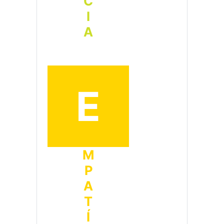
E
MPATÍA