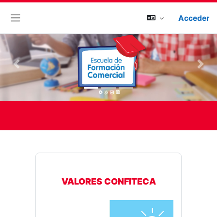
Acceder
Panel lateral
Previous
Next
VALORES CONFITECA